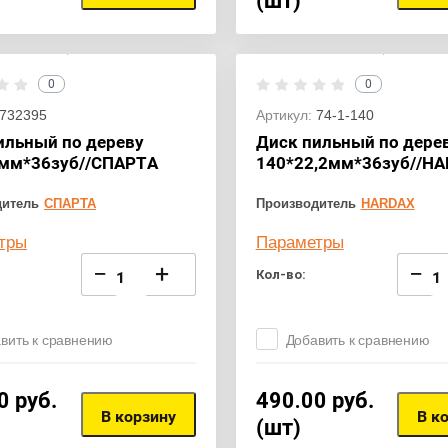
(шт)
0
0
732395
Артикул:
74-1-140
ильный по дереву
Диск пильный по дере
мм*36зуб//СПАРТА
140*22,2мм*36зуб//H
дитель
СПАРТА
Производитель
HARDAX
тры
Параметры
−
+
−
Кол-во:
вить к сравнению
Добавить к сравнению
0
руб.
490.00
руб.
В корзину
В к
(шт)