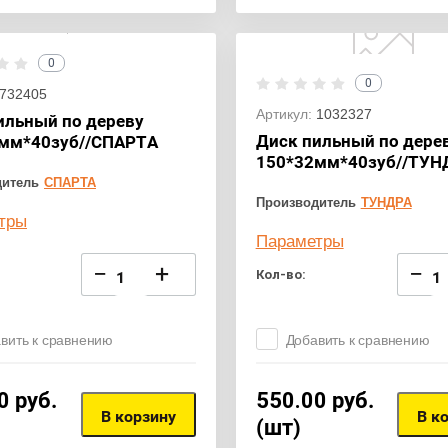
0
0
732405
Артикул:
1032327
ильный по дереву
Диск пильный по дере
мм*40зуб//СПАРТА
150*32мм*40зуб//ТУН
дитель
СПАРТА
Производитель
ТУНДРА
тры
Параметры
−
+
−
Кол-во:
вить к сравнению
Добавить к сравнению
0
руб.
550.00
руб.
В корзину
В к
(шт)