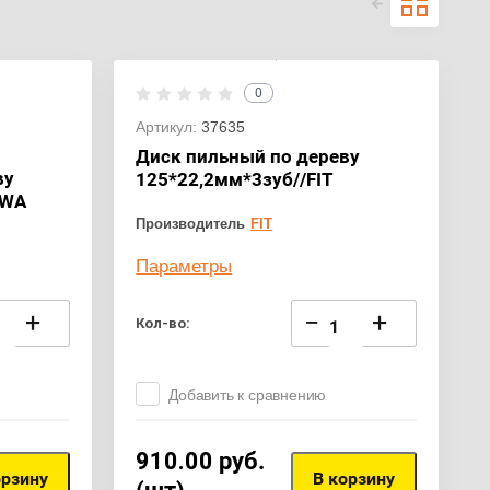
0
Артикул:
37635
Диск пильный по дереву
ву
125*22,2мм*3зуб//FIT
AWA
Производитель
FIT
Параметры
+
−
+
Кол-во:
Добавить к сравнению
910.00
руб.
орзину
В корзину