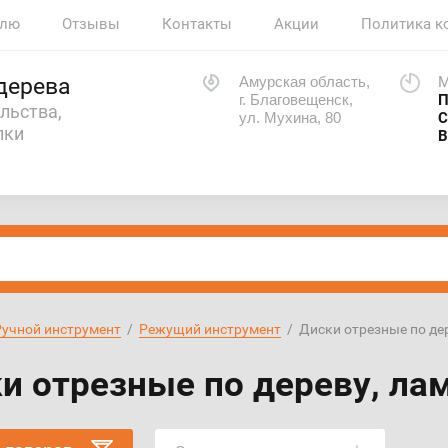
елю
Отзывы
Контакты
Акции
Политика к
Амурская область,
М
дерева
г. Благовещенск,
П
льства,
ул. Мухина, 80
С
лки
В
Ручной инструмент
  /  
Режущий инструмент
  /  Диски отрезные по 
и отрезные по дереву, л