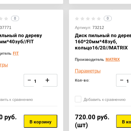
0
0
37771
Артикул:
73212
ильный по дереву
Диск пильный по дере
мм*40зуб//FIT
160*20мм*48зуб,
кольцо16/20//MATRIX
дитель
FIT
Производитель
MATRIX
тры
Параметры
−
+
−
Кол-во:
вить к сравнению
Добавить к сравнению
0
руб.
720.00
руб.
В корзину
В к
(шт)