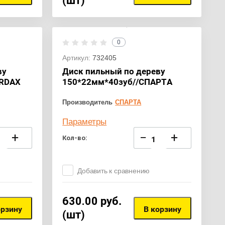
(шт)
0
Артикул:
732405
ву
Диск пильный по дереву
ARDAX
150*22мм*40зуб//СПАРТА
Производитель
СПАРТА
Параметры
+
−
+
Кол-во:
Добавить к сравнению
630.00
руб.
орзину
В корзину
(шт)