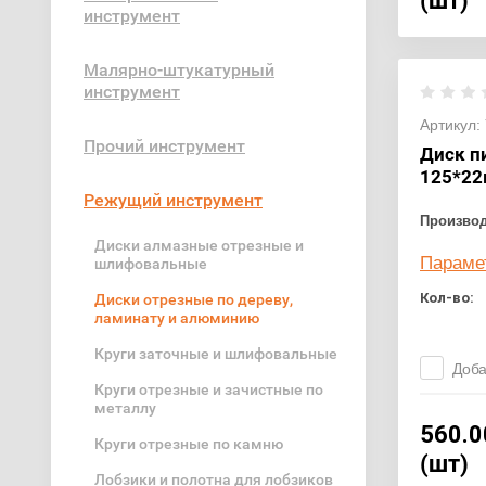
(шт)
инструмент
Малярно-штукатурный
инструмент
Артикул:
Прочий инструмент
Диск п
125*22
Режущий инструмент
Произво
Диски алмазные отрезные и
Параме
шлифовальные
Кол-во:
Диски отрезные по дереву,
ламинату и алюминию
Круги заточные и шлифовальные
Доба
Круги отрезные и зачистные по
металлу
560.0
Круги отрезные по камню
(шт)
Лобзики и полотна для лобзиков