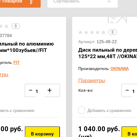
 товаров
Сортировать:
0
0
37784
Артикул:
125-48-22
ильный по алюминию
Диск пильный по дере
мм*100зубьев//FIT
125*22 мм,48T //OKIN
дитель
FIT
Производитель
OKINAWA
тры
Параметры
−
+
−
Кол-во:
вить к сравнению
Добавить к сравнению
.00
руб.
1 040.00
руб.
В корзину
В к