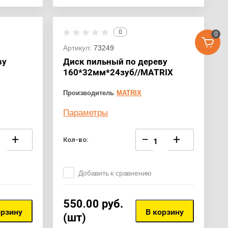
0
0
Артикул:
73249
ву
Диск пильный по дереву
160*32мм*24зуб//MATRIX
Производитель
MATRIX
Параметры
+
−
+
Кол-во:
Добавить к сравнению
550.00
руб.
орзину
В корзину
(шт)