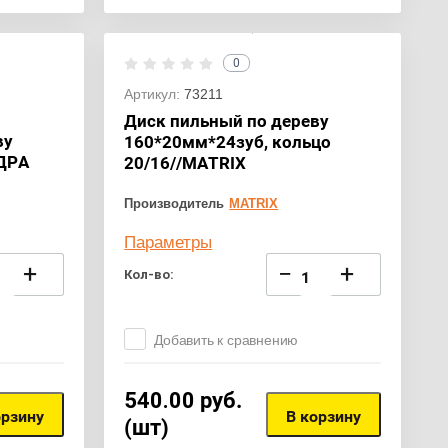
0
Артикул:
73211
Диск пильный по дереву
ву
160*20мм*24зуб, кольцо
ДРА
20/16//MATRIX
Производитель
MATRIX
Параметры
+
−
+
Кол-во:
Добавить к сравнению
540.00
руб.
орзину
В корзину
(шт)