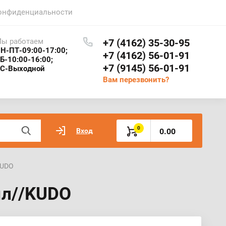
онфиденциальности
ы работаем
+7 (4162) 35-30-95
Н-ПТ-09:00-17:00;
+7 (4162) 56-01-91
Б-10:00-16:00;
+7 (9145) 56-01-91
С-Выходной
Вам перезвонить?
0
Вход
0.00
KUDO
мл//KUDO