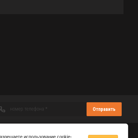
Отправить
Создание сайта
Мегагрупп
разрешаете использование cookie-