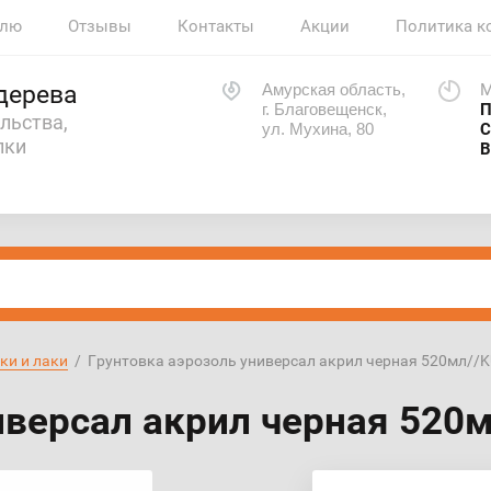
елю
Отзывы
Контакты
Акции
Политика к
Амурская область,
М
дерева
г. Благовещенск,
П
льства,
ул. Мухина, 80
С
лки
В
ки и лаки
  /  Грунтовка аэрозоль универсал акрил черная 520мл//
иверсал акрил черная 520