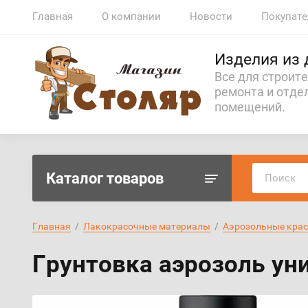
Главная
О компании
Новости
Покупат
Изделия из 
Все для строите
ремонта и отде
помещений.
Каталог товаров
Главная
  /  
Лакокрасочные материалы
  /  
Аэрозольные крас
Грунтовка аэрозоль ун