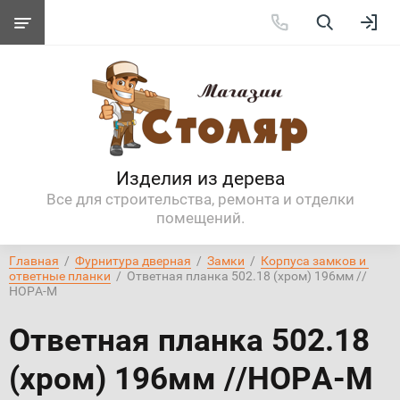
Изделия из дерева
Все для строительства, ремонта и отделки
помещений.
Главная
  /  
Фурнитура дверная
  /  
Замки
  /  
Корпуса замков и 
ответные планки
  /  Ответная планка 502.18 (хром) 196мм //
НОРА-М
Ответная планка 502.18
(хром) 196мм //НОРА-М